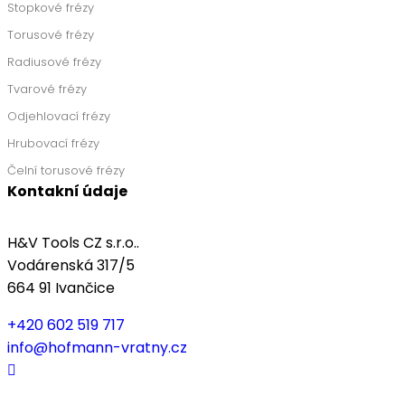
Stopkové frézy
Torusové frézy
Radiusové frézy
Tvarové frézy
Odjehlovací frézy
Hrubovací frézy
Čelní torusové frézy
Kontakní údaje
H&V Tools CZ s.r.o..
Vodárenská 317/5
664 91 Ivančice
+420 602 519 717
info@hofmann-vratny.cz